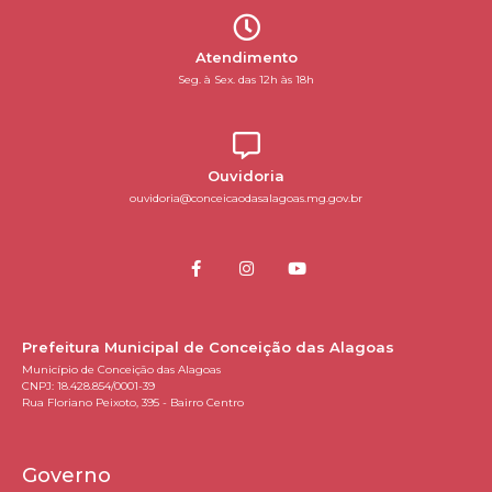
Atendimento
Seg. à Sex. das 12h às 18h
Ouvidoria
ouvidoria@conceicaodasalagoas.mg.gov.br
Prefeitura Municipal de Conceição das Alagoas
Município de Conceição das Alagoas
CNPJ: 18.428.854/0001-39
Rua Floriano Peixoto, 395 - Bairro Centro
Governo