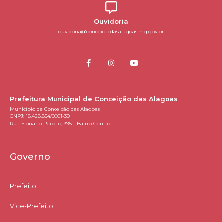
Ouvidoria
ouvidoria@conceicaodasalagoas.mg.gov.br
Prefeitura Municipal de Conceição das Alagoas
Município de Conceição das Alagoas
CNPJ: 18.428.854/0001-39
Rua Floriano Peixoto, 395 - Bairro Centro
Governo
Prefeito
Vice-Prefeito