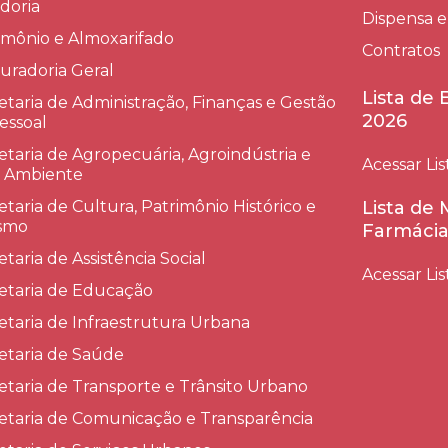
doria
Dispensa e
imônio e Almoxarifado
Contratos
uradoria Geral
Lista de
etaria de Administração, Finanças e Gestão
2026
essoal
etaria de Agropecuária, Agroindústria e
Acessar Lis
 Ambiente
etaria de Cultura, Patrimônio Histórico e
Lista de
smo
Farmácia
etaria de Assistência Social
Acessar Lis
etaria de Educação
etaria de Infraestrutura Urbana
etaria de Saúde
etaria de Transporte e Trânsito Urbano
etaria de Comunicação e Transparência