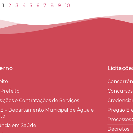
1
2
3
4
5
6
7
8
9
10
erno
Licitaçõ
eito
Concorrên
-Prefeito
Concursos
sições e Contratações de Serviços​
Credenci
 – Departamento Municipal de Água e
Pregão Ele
to
Processos 
lância em Saúde
Decretos