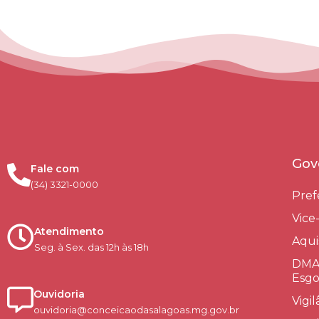
Gov
Fale com
(34) 3321-0000
Pref
Vice
Atendimento
Aqui
Seg. à Sex. das 12h às 18h
DMAE
Esgo
Ouvidoria
Vigi
ouvidoria@conceicaodasalagoas.mg.gov.br