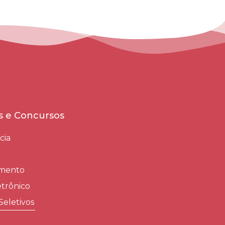
es e Concursos
cia
amento
trônico
Seletivos