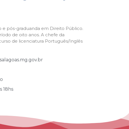
o e pós-graduanda em Direito Público.
íodo de oito anos. A chefe da
rso de licenciatura Português/Inglês
alagoas.mg.gov.br
ro
s 18hs