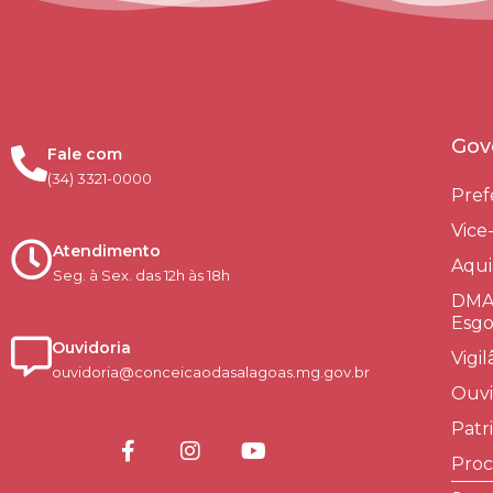
Gov
Fale com
(34) 3321-0000
Pref
Vice
Atendimento
Aqui
Seg. à Sex. das 12h às 18h
DMAE
Esgo
Ouvidoria
Vigi
ouvidoria@conceicaodasalagoas.mg.gov.br
Ouvi
Patr
Proc