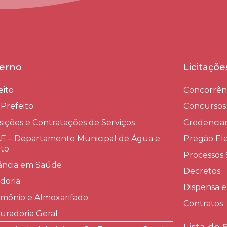
erno
Licitaçõ
eito
Concorrên
-Prefeito
Concursos
sições e Contratações de Serviços​
Credenci
 – Departamento Municipal de Água e
Pregão Ele
to
Processos 
lância em Saúde
Decretos
doria
Dispensa e
imônio e Almoxarifado
Contratos
uradoria Geral