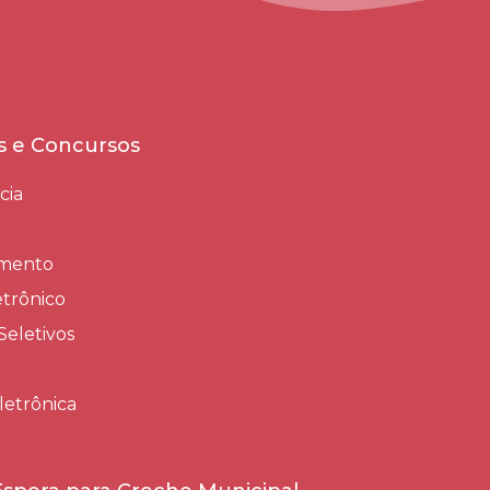
es e Concursos
cia
amento
trônico
Seletivos
letrônica