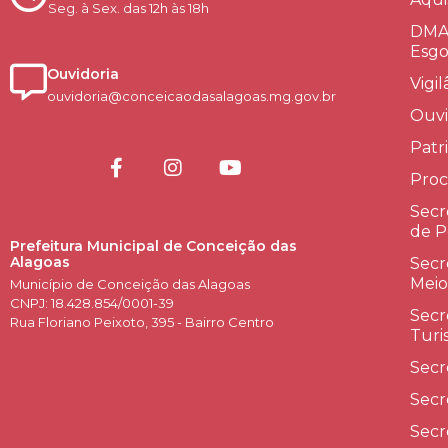
Seg. à Sex. das 12h às 18h
DMAE
Esgo
Ouvidoria
Vigi
ouvidoria@conceicaodasalagoas.mg.gov.br
Ouvi
Patr
Proc
Secr
de P
Prefeitura Municipal de Conceição das
Alagoas
Secr
Meio
Município de Conceição das Alagoas
CNPJ: 18.428.854/0001-39
Secr
Rua Floriano Peixoto, 395 - Bairro Centro
Turi
Secr
Secr
Secr