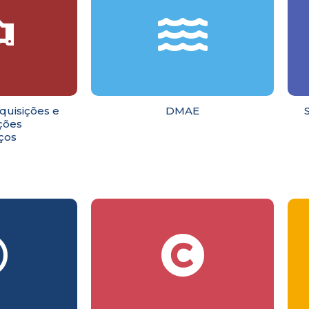
quisições e
DMAE
ções
ços