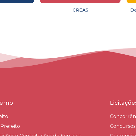
S
CREAS
De
erno
Licitaçõ
eito
Concorrên
-Prefeito
Concursos
sições e Contratações de Serviços​
Credenci