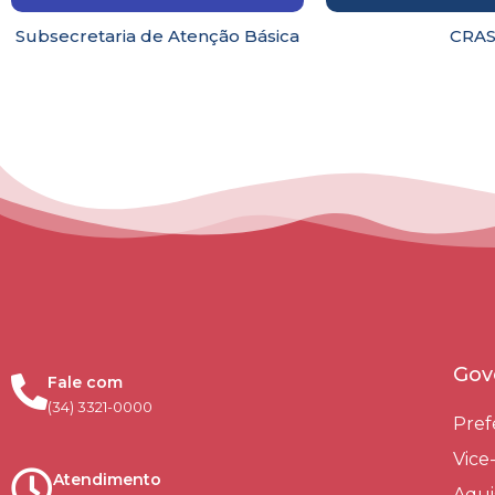
Subsecretaria de Atenção Básica
CRA
Gov
Fale com
(34) 3321-0000
Pref
Vice
Atendimento
Aqui