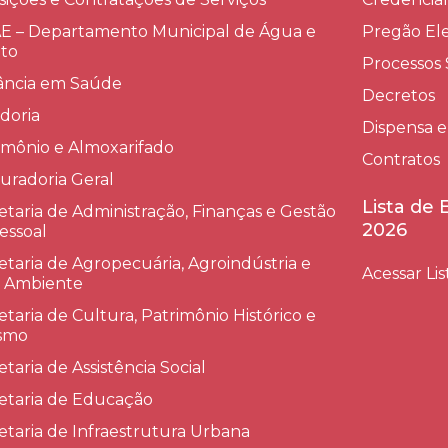
 – Departamento Municipal de Água e
Pregão Ele
to
Processos 
lância em Saúde
Decretos
doria
Dispensa e
imônio e Almoxarifado
Contratos
uradoria Geral
Lista de
etaria de Administração, Finanças e Gestão
2026
essoal
etaria de Agropecuária, Agroindústria e
Acessar Lis
 Ambiente
etaria de Cultura, Patrimônio Histórico e
smo
etaria de Assistência Social
etaria de Educação
etaria de Infraestrutura Urbana