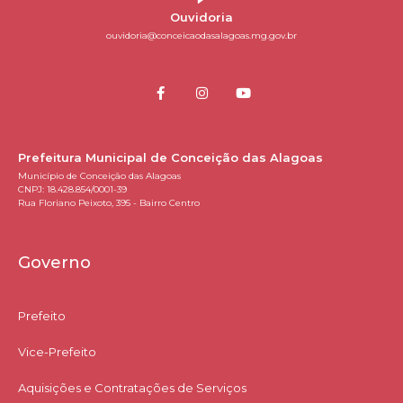
Ouvidoria
ouvidoria@conceicaodasalagoas.mg.gov.br
Prefeitura Municipal de Conceição das Alagoas
Município de Conceição das Alagoas
CNPJ: 18.428.854/0001-39
Rua Floriano Peixoto, 395 - Bairro Centro
Governo
Prefeito
Vice-Prefeito
Aquisições e Contratações de Serviços​