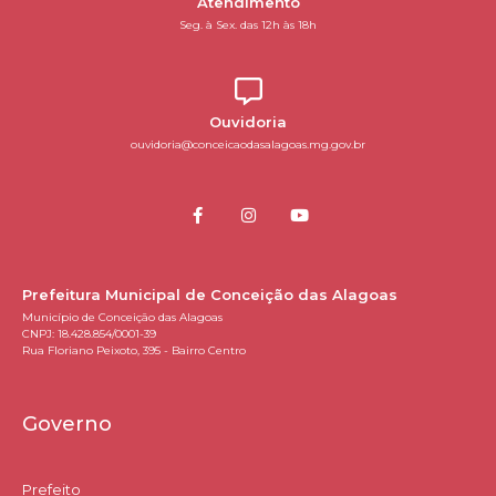
Atendimento
Seg. à Sex. das 12h às 18h
Ouvidoria
ouvidoria@conceicaodasalagoas.mg.gov.br
Prefeitura Municipal de Conceição das Alagoas
Município de Conceição das Alagoas
CNPJ: 18.428.854/0001-39
Rua Floriano Peixoto, 395 - Bairro Centro
Governo
Prefeito