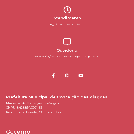
Atendimento
Seg. à Sex. das 12h às 18h
Ouvidoria
ouvidoria@conceicaodasalagoas.mg.gov.br
Prefeitura Municipal de Conceição das Alagoas
Município de Conceição das Alagoas
CNPJ: 18.428.854/0001-39
Rua Floriano Peixoto, 395 - Bairro Centro
Governo