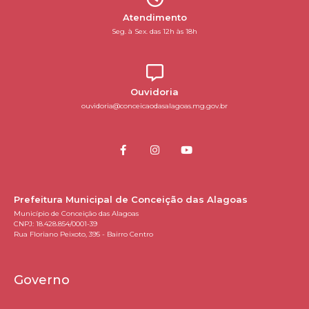
Atendimento
Seg. à Sex. das 12h às 18h
Ouvidoria
ouvidoria@conceicaodasalagoas.mg.gov.br
Prefeitura Municipal de Conceição das Alagoas
Município de Conceição das Alagoas
CNPJ: 18.428.854/0001-39
Rua Floriano Peixoto, 395 - Bairro Centro
Governo