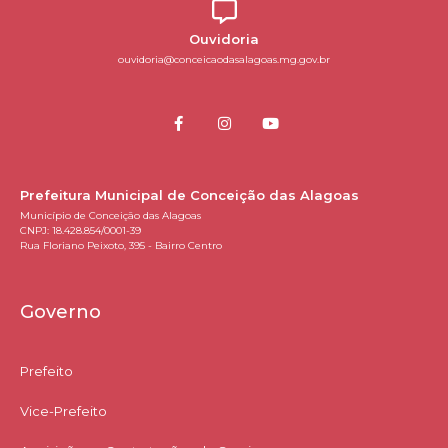
Ouvidoria
ouvidoria@conceicaodasalagoas.mg.gov.br
Prefeitura Municipal de Conceição das Alagoas
Município de Conceição das Alagoas
CNPJ: 18.428.854/0001-39
Rua Floriano Peixoto, 395 - Bairro Centro
Governo
Prefeito
Vice-Prefeito