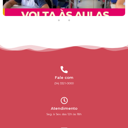
Fale com
(34) 3321-0000
Atendimento
Seg. à Sex. das 12h às 18h