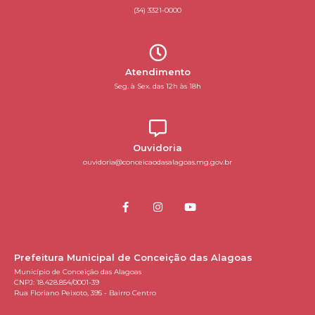
(34) 3321-0000
Atendimento
Seg. à Sex. das 12h às 18h
Ouvidoria
ouvidoria@conceicaodasalagoas.mg.gov.br
Prefeitura Municipal de Conceição das Alagoas
Município de Conceição das Alagoas
CNPJ: 18.428.854/0001-39
Rua Floriano Peixoto, 395 - Bairro Centro