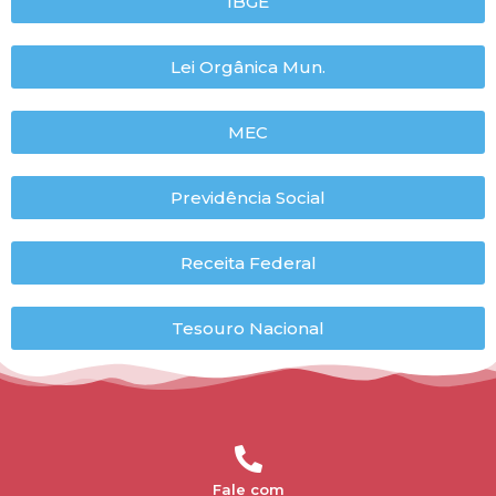
IBGE
Lei Orgânica Mun.
MEC
Previdência Social
Receita Federal
Tesouro Nacional
Fale com