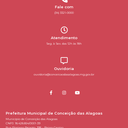
Fale com
(34) 3321-0000
Atendimento
Seg. à Sex. das 12h às 18h
Ouvidoria
ouvidoria@conceicaodasalagoas.mg.gov.br
Prefeitura Municipal de Conceição das Alagoas
Município de Conceição das Alagoas
CNPJ: 18.428.854/0001-39
Rua Floriano Peixoto, 395 - Bairro Centro