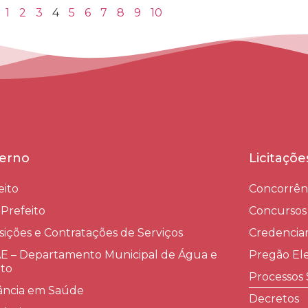
1
2
3
4
5
6
7
8
9
10
erno
Licitaçõ
eito
Concorrên
-Prefeito
Concursos
sições e Contratações de Serviços​
Credenci
 – Departamento Municipal de Água e
Pregão Ele
to
Processos 
lância em Saúde
Decretos