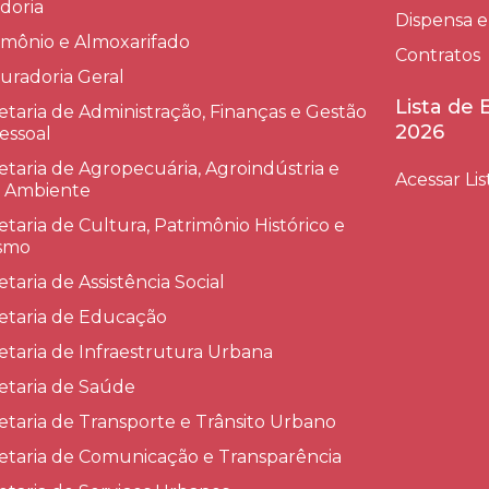
doria
Dispensa e
imônio e Almoxarifado
Contratos
uradoria Geral
Lista de
etaria de Administração, Finanças e Gestão
2026
essoal
etaria de Agropecuária, Agroindústria e
Acessar Lis
 Ambiente
etaria de Cultura, Patrimônio Histórico e
smo
etaria de Assistência Social
etaria de Educação
etaria de Infraestrutura Urbana
etaria de Saúde
etaria de Transporte e Trânsito Urbano
etaria de Comunicação e Transparência