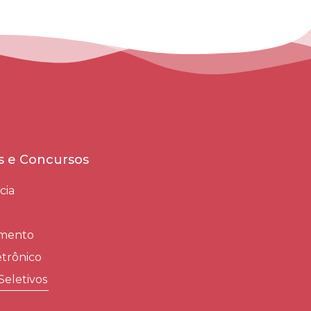
es e Concursos
cia
amento
trônico
Seletivos