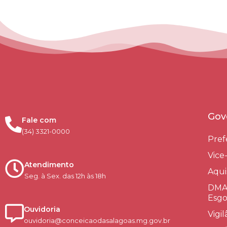
Gov
Fale com
(34) 3321-0000
Pref
Vice
Atendimento
Aqui
Seg. à Sex. das 12h às 18h
DMAE
Esgo
Ouvidoria
Vigi
ouvidoria@conceicaodasalagoas.mg.gov.br