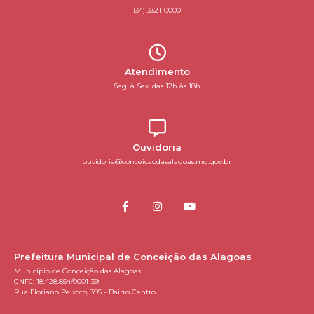
(34) 3321-0000
Atendimento
Seg. à Sex. das 12h às 18h
Ouvidoria
ouvidoria@conceicaodasalagoas.mg.gov.br
Prefeitura Municipal de Conceição das Alagoas
Município de Conceição das Alagoas
CNPJ: 18.428.854/0001-39
Rua Floriano Peixoto, 395 - Bairro Centro