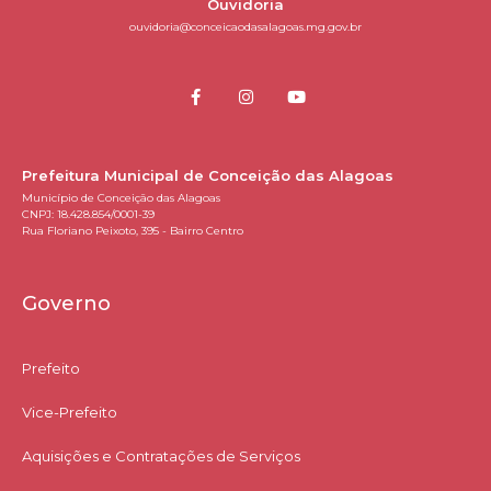
Ouvidoria
ouvidoria@conceicaodasalagoas.mg.gov.br
Prefeitura Municipal de Conceição das Alagoas
Município de Conceição das Alagoas
CNPJ: 18.428.854/0001-39
Rua Floriano Peixoto, 395 - Bairro Centro
Governo
Prefeito
Vice-Prefeito
Aquisições e Contratações de Serviços​