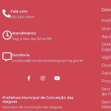
Gov
Fale com
(34) 3321-0000
Pref
Vice
Atendimento
Aqui
Seg. à Sex. das 12h às 18h
DMAE
Esgo
Ouvidoria
Vigi
ouvidoria@conceicaodasalagoas.mg.gov.br
Ouvi
Patr
Proc
Secr
de P
Prefeitura Municipal de Conceição das
Alagoas
Secr
Meio
Município de Conceição das Alagoas