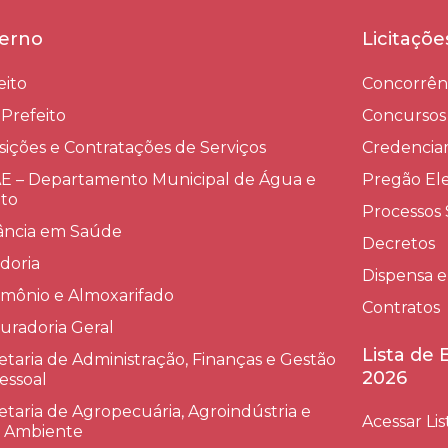
erno
Licitaçõ
eito
Concorrên
-Prefeito
Concursos
sições e Contratações de Serviços​
Credenci
 – Departamento Municipal de Água e
Pregão Ele
to
Processos 
lância em Saúde
Decretos
doria
Dispensa e
imônio e Almoxarifado
Contratos
uradoria Geral
Lista de
etaria de Administração, Finanças e Gestão
2026
essoal
etaria de Agropecuária, Agroindústria e
Acessar Lis
 Ambiente