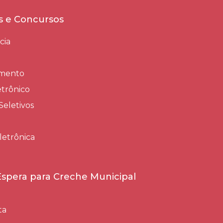
es e Concursos
cia
amento
trônico
Seletivos
letrônica
 Espera para Creche Municipal
ta