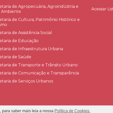
etaria de Agropecuária, Agroindústria e
Acessar Lis
 Ambiente
etaria de Cultura, Patrimônio Histórico e
smo
etaria de Assistência Social
etaria de Educação
etaria de Infraestrutura Urbana
etaria de Saúde
etaria de Transporte e Trânsito Urbano
etaria de Comunicação e Transparência
etaria de Serviços Urbanos
, para saber mais leia a nossa
Política de Cookies.
refeitura Municipal de Conceição das Alagoas