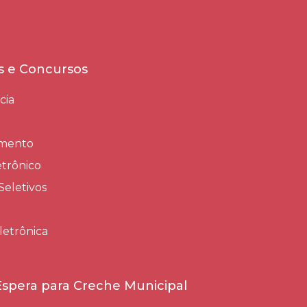
es e Concursos
cia
amento
trônico
Seletivos
letrônica
 Espera para Creche Municipal