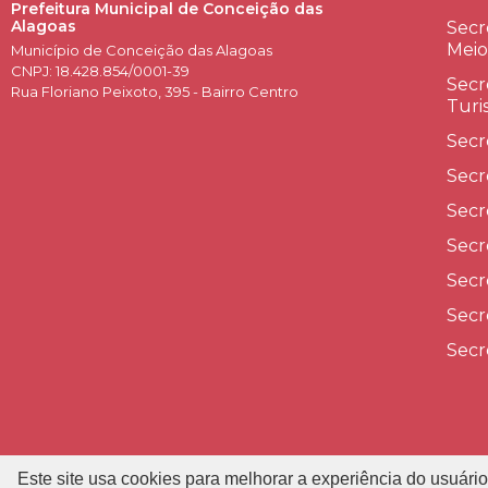
Prefeitura Municipal de Conceição das
Alagoas
Secr
Meio
Município de Conceição das Alagoas
CNPJ: 18.428.854/0001-39
Secr
Rua Floriano Peixoto, 395 - Bairro Centro
Turi
Secr
Secr
Secr
Secr
Secr
Secr
Secr
Este site usa cookies para melhorar a experiência do usuário
P