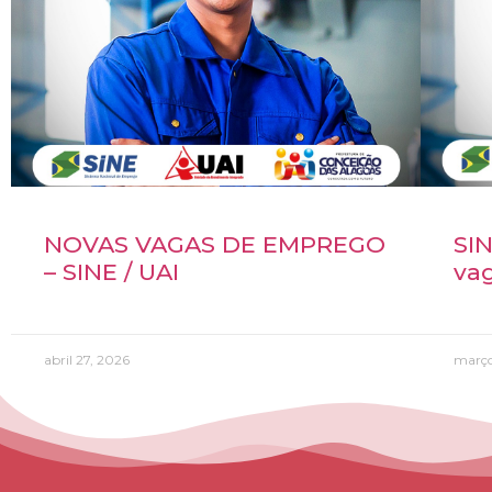
NOVAS VAGAS DE EMPREGO
SIN
– SINE / UAI
va
abril 27, 2026
março