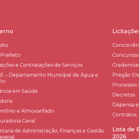
erno
Licitaçõ
eito
Concorrên
-Prefeito
Concursos
sições e Contratações de Serviços​
Credenci
 – Departamento Municipal de Água e
Pregão Ele
to
Processos 
lância em Saúde
Decretos
doria
Dispensa e
imônio e Almoxarifado
Contratos
uradoria Geral
Lista de
etaria de Administração, Finanças e Gestão
2026
essoal