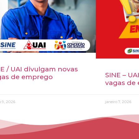
E / UAI divulgam novas
SINE – UA
gas de emprego
vagas de
 9, 2026
janeiro 7, 2026