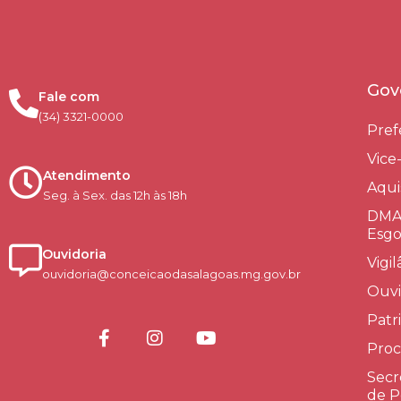
Gov
Fale com
(34) 3321-0000
Pref
Vice
Atendimento
Aqui
Seg. à Sex. das 12h às 18h
DMAE
Esgo
Ouvidoria
Vigi
ouvidoria@conceicaodasalagoas.mg.gov.br
Ouvi
Patr
Proc
Secr
de P