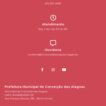
(34) 3321-0000
Atendimento
Seg. à Sex. das 12h às 18h
Ouvidoria
ouvidoria@conceicaodasalagoas.mg.gov.br
Prefeitura Municipal de Conceição das Alagoas
Município de Conceição das Alagoas
CNPJ: 18.428.854/0001-39
Rua Floriano Peixoto, 395 - Bairro Centro