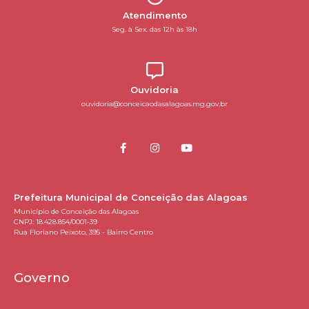
Atendimento
Seg. à Sex. das 12h às 18h
Ouvidoria
ouvidoria@conceicaodasalagoas.mg.gov.br
Prefeitura Municipal de Conceição das Alagoas
Município de Conceição das Alagoas
CNPJ: 18.428.854/0001-39
Rua Floriano Peixoto, 395 - Bairro Centro
Governo