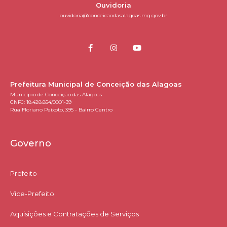
Ouvidoria
ouvidoria@conceicaodasalagoas.mg.gov.br
Prefeitura Municipal de Conceição das Alagoas
Município de Conceição das Alagoas
CNPJ: 18.428.854/0001-39
Rua Floriano Peixoto, 395 - Bairro Centro
Governo
Prefeito
Vice-Prefeito
Aquisições e Contratações de Serviços​