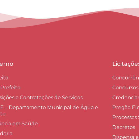
erno
Licitaçõ
eito
Concorrên
-Prefeito
Concursos
sições e Contratações de Serviços​
Credenci
 – Departamento Municipal de Água e
Pregão Ele
to
Processos 
lância em Saúde
Decretos
doria
Dispensa e