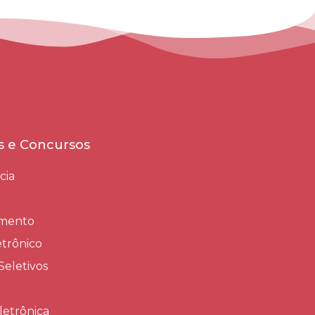
es e Concursos
cia
amento
trônico
Seletivos
letrônica