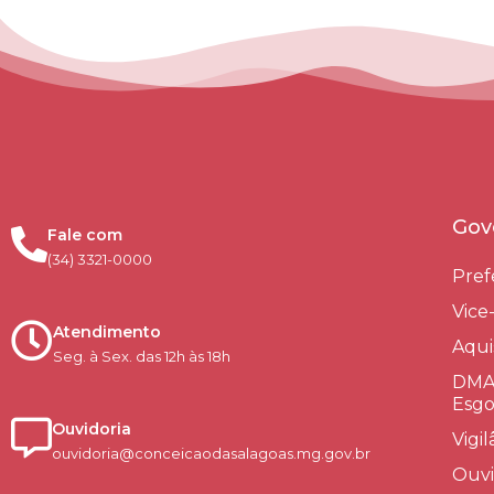
Gov
Fale com
(34) 3321-0000
Pref
Vice
Atendimento
Aqui
Seg. à Sex. das 12h às 18h
DMAE
Esgo
Ouvidoria
Vigi
ouvidoria@conceicaodasalagoas.mg.gov.br
Ouvi