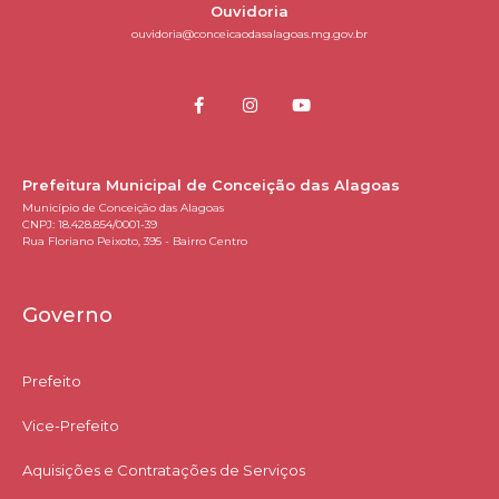
Ouvidoria
ouvidoria@conceicaodasalagoas.mg.gov.br
Prefeitura Municipal de Conceição das Alagoas
Município de Conceição das Alagoas
CNPJ: 18.428.854/0001-39
Rua Floriano Peixoto, 395 - Bairro Centro
Governo
Prefeito
Vice-Prefeito
Aquisições e Contratações de Serviços​