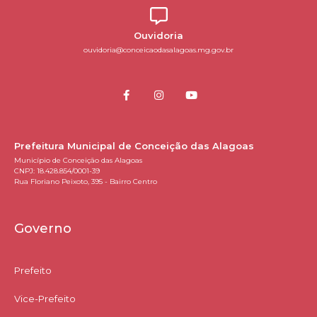
Ouvidoria
ouvidoria@conceicaodasalagoas.mg.gov.br
Prefeitura Municipal de Conceição das Alagoas
Município de Conceição das Alagoas
CNPJ: 18.428.854/0001-39
Rua Floriano Peixoto, 395 - Bairro Centro
Governo
Prefeito
Vice-Prefeito