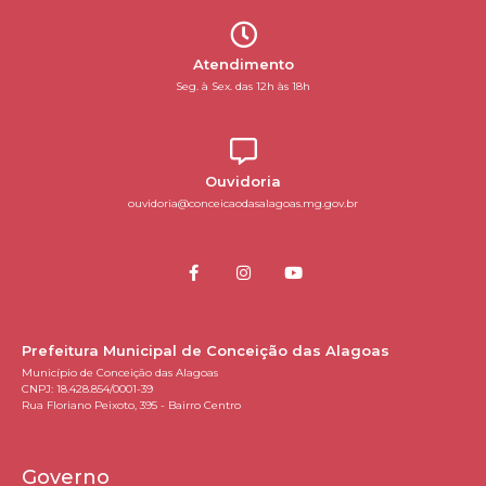
Atendimento
Seg. à Sex. das 12h às 18h
Ouvidoria
ouvidoria@conceicaodasalagoas.mg.gov.br
Prefeitura Municipal de Conceição das Alagoas
Município de Conceição das Alagoas
CNPJ: 18.428.854/0001-39
Rua Floriano Peixoto, 395 - Bairro Centro
Governo