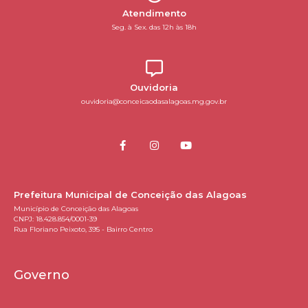
Atendimento
Seg. à Sex. das 12h às 18h
Ouvidoria
ouvidoria@conceicaodasalagoas.mg.gov.br
Prefeitura Municipal de Conceição das Alagoas
Município de Conceição das Alagoas
CNPJ: 18.428.854/0001-39
Rua Floriano Peixoto, 395 - Bairro Centro
Governo