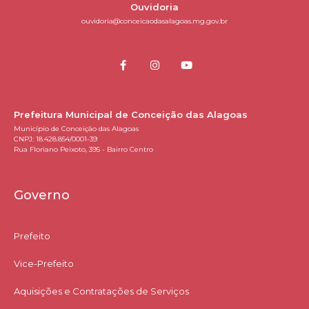
Ouvidoria
ouvidoria@conceicaodasalagoas.mg.gov.br
Prefeitura Municipal de Conceição das Alagoas
Município de Conceição das Alagoas
CNPJ: 18.428.854/0001-39
Rua Floriano Peixoto, 395 - Bairro Centro
Governo
Prefeito
Vice-Prefeito
Aquisições e Contratações de Serviços​