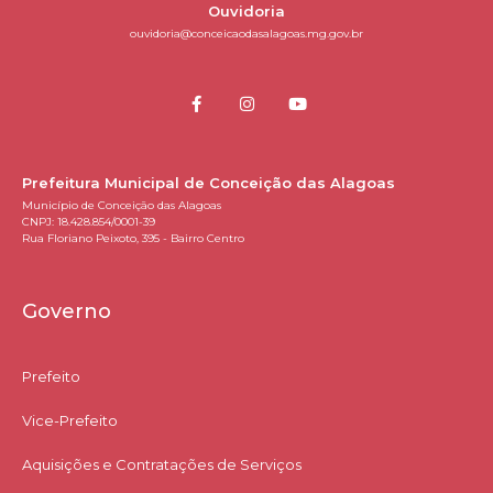
Ouvidoria
ouvidoria@conceicaodasalagoas.mg.gov.br
Prefeitura Municipal de Conceição das Alagoas
Município de Conceição das Alagoas
CNPJ: 18.428.854/0001-39
Rua Floriano Peixoto, 395 - Bairro Centro
Governo
Prefeito
Vice-Prefeito
Aquisições e Contratações de Serviços​