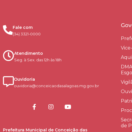
Gov
Fale com
(34) 3321-0000
Pref
Vice
Atendimento
Aqui
Seg. à Sex. das 12h às 18h
DMAE
Esgo
Ouvidoria
Vigi
ouvidoria@conceicaodasalagoas.mg.gov.br
Ouvi
Patr
Proc
Secr
de P
Prefeitura Municipal de Conceição das