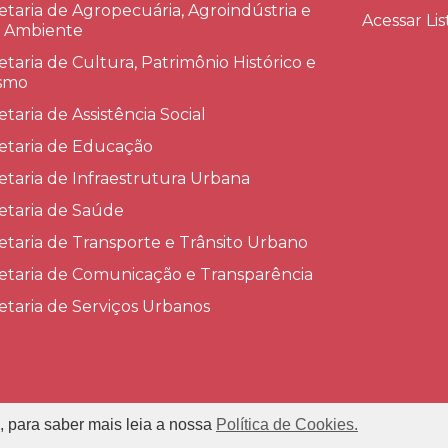
etaria de Agropecuária, Agroindústria e
Acessar Lis
 Ambiente
etaria de Cultura, Patrimônio Histórico e
smo
etaria de Assistência Social
etaria de Educação
etaria de Infraestrutura Urbana
etaria de Saúde
etaria de Transporte e Trânsito Urbano
etaria de Comunicação e Transparência
etaria de Serviços Urbanos
, para saber mais leia a nossa
Política de Cookies.
refeitura Municipal de Conceição das Alagoas