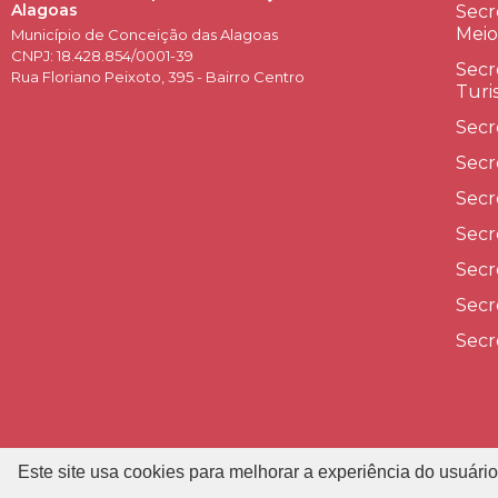
Alagoas
Secr
Meio
Município de Conceição das Alagoas
CNPJ: 18.428.854/0001-39
Secr
Rua Floriano Peixoto, 395 - Bairro Centro
Turi
Secr
Secr
Secr
Secr
Secr
Secr
Secr
Este site usa cookies para melhorar a experiência do usuário
P