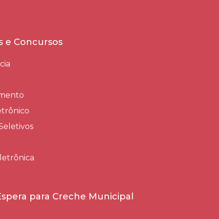
es e Concursos
cia
amento
trônico
Seletivos
letrônica
 Espera para Creche Municipal