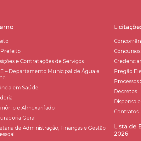
erno
Licitaçõ
eito
Concorrên
-Prefeito
Concursos
sições e Contratações de Serviços​
Credenci
 – Departamento Municipal de Água e
Pregão Ele
to
Processos 
lância em Saúde
Decretos
doria
Dispensa e
imônio e Almoxarifado
Contratos
uradoria Geral
Lista de
etaria de Administração, Finanças e Gestão
2026
essoal