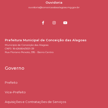
Ouvidoria
ouvidoria@conceicaodasalagoas.mg.gov.br
Prefeitura Municipal de Conceição das Alagoas
Município de Conceição das Alagoas
CNPJ: 18.428.854/0001-39
Rua Floriano Peixoto, 395 - Bairro Centro
Governo
Prefeito
Vice-Prefeito
Aquisições e Contratações de Serviços​