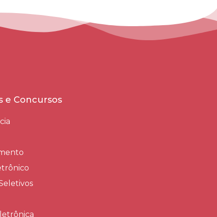
es e Concursos
cia
amento
trônico
Seletivos
letrônica