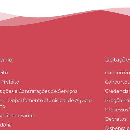
erno
Licitaçõ
eito
Concorrên
-Prefeito
Concursos
sições e Contratações de Serviços​
Credenci
 – Departamento Municipal de Água e
Pregão Ele
to
Processos 
lância em Saúde
Decretos
doria
Dispensa e