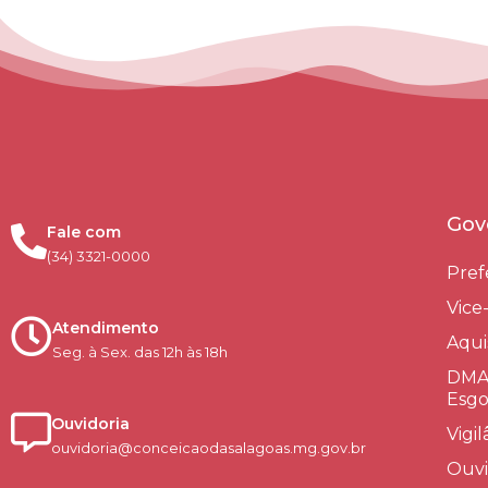
Gov
Fale com
(34) 3321-0000
Pref
Vice
Atendimento
Aqui
Seg. à Sex. das 12h às 18h
DMAE
Esgo
Ouvidoria
Vigi
ouvidoria@conceicaodasalagoas.mg.gov.br
Ouvi