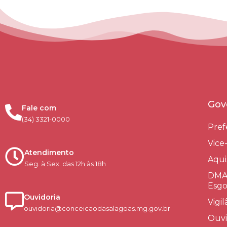
Gov
Fale com
(34) 3321-0000
Pref
Vice
Atendimento
Aqui
Seg. à Sex. das 12h às 18h
DMAE
Esgo
Ouvidoria
Vigi
ouvidoria@conceicaodasalagoas.mg.gov.br
Ouvi