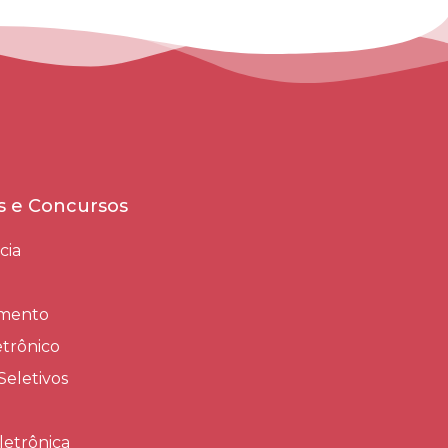
es e Concursos
cia
amento
trônico
Seletivos
letrônica