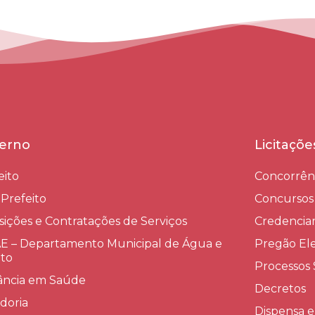
erno
Licitaçõ
eito
Concorrên
-Prefeito
Concursos
sições e Contratações de Serviços​
Credenci
 – Departamento Municipal de Água e
Pregão Ele
to
Processos 
lância em Saúde
Decretos
doria
Dispensa e