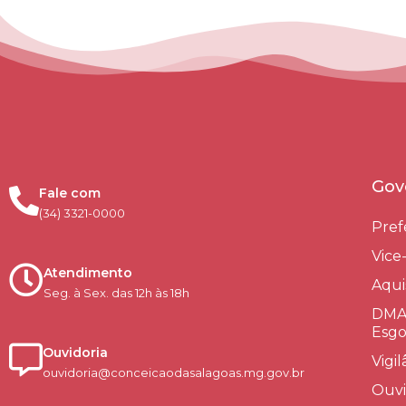
Gov
Fale com
(34) 3321-0000
Pref
Vice
Atendimento
Aqui
Seg. à Sex. das 12h às 18h
DMAE
Esgo
Ouvidoria
Vigi
ouvidoria@conceicaodasalagoas.mg.gov.br
Ouvi