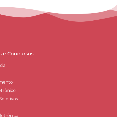
es e Concursos
cia
amento
trônico
Seletivos
letrônica