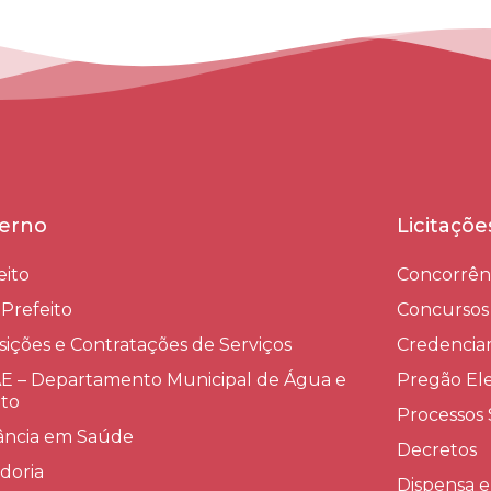
erno
Licitaçõ
eito
Concorrên
-Prefeito
Concursos
sições e Contratações de Serviços​
Credenci
 – Departamento Municipal de Água e
Pregão Ele
to
Processos 
lância em Saúde
Decretos
doria
Dispensa e