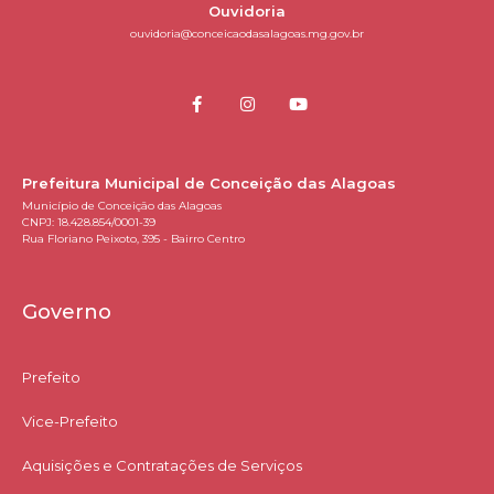
Ouvidoria
ouvidoria@conceicaodasalagoas.mg.gov.br
Prefeitura Municipal de Conceição das Alagoas
Município de Conceição das Alagoas
CNPJ: 18.428.854/0001-39
Rua Floriano Peixoto, 395 - Bairro Centro
Governo
Prefeito
Vice-Prefeito
Aquisições e Contratações de Serviços​