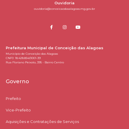
Ouvidoria
ouvidoria@conceicaodasalagoas.mg.gov.br
Prefeitura Municipal de Conceição das Alagoas
Município de Conceição das Alagoas
CNPJ: 18.428.854/0001-39
Rua Floriano Peixoto, 395 - Bairro Centro
Governo
Prefeito
Vice-Prefeito
Aquisições e Contratações de Serviços​