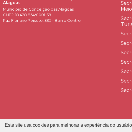
Alagoas
Secr
Meio
Município de Conceição das Alagoas
CNPJ: 18.428.854/0001-39
Secr
Rua Floriano Peixoto, 395 - Bairro Centro
Turi
Secr
Secr
Secr
Secr
Secr
Secr
Secr
Este site usa cookies para melhorar a experiência do usuário
P