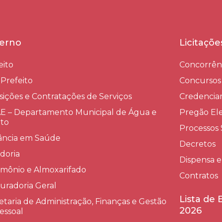
erno
Licitaçõ
eito
Concorrên
-Prefeito
Concursos
sições e Contratações de Serviços​
Credenci
 – Departamento Municipal de Água e
Pregão Ele
to
Processos 
lância em Saúde
Decretos
doria
Dispensa e
imônio e Almoxarifado
Contratos
uradoria Geral
Lista de
etaria de Administração, Finanças e Gestão
2026
essoal