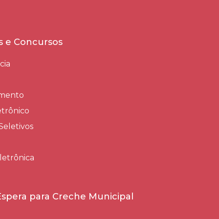
es e Concursos
cia
amento
trônico
Seletivos
letrônica
 Espera para Creche Municipal