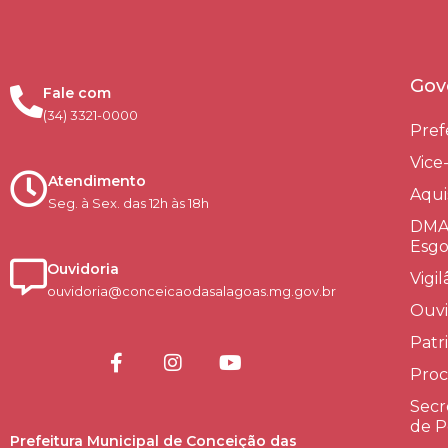
Gov
Fale com
(34) 3321-0000
Pref
Vice
Atendimento
Aqui
Seg. à Sex. das 12h às 18h
DMAE
Esgo
Ouvidoria
Vigi
ouvidoria@conceicaodasalagoas.mg.gov.br
Ouvi
Patr
Proc
Secr
de P
Prefeitura Municipal de Conceição das