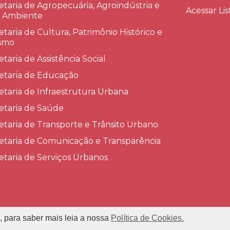
etaria de Agropecuária, Agroindústria e
Acessar Lis
 Ambiente
etaria de Cultura, Patrimônio Histórico e
smo
etaria de Assistência Social
etaria de Educação
etaria de Infraestrutura Urbana
etaria de Saúde
etaria de Transporte e Trânsito Urbano
etaria de Comunicação e Transparência
etaria de Serviços Urbanos
, para saber mais leia a nossa
Política de Cookies.
refeitura Municipal de Conceição das Alagoas