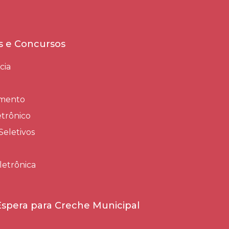
es e Concursos
cia
amento
trônico
Seletivos
letrônica
 Espera para Creche Municipal