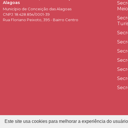
Alagoas
Secr
Meio
Município de Conceição das Alagoas
CNPJ: 18.428.854/0001-39
Secr
Rua Floriano Peixoto, 395 - Bairro Centro
Turi
Secr
Secr
Secr
Secr
Secr
Secr
Secr
Este site usa cookies para melhorar a experiência do usuário
P