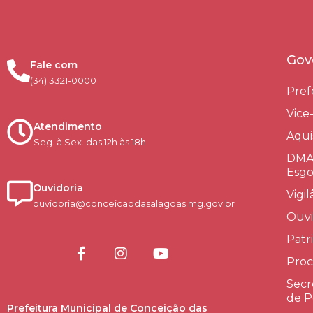
Gov
Fale com
(34) 3321-0000
Pref
Vice
Atendimento
Aqui
Seg. à Sex. das 12h às 18h
DMAE
Esgo
Ouvidoria
Vigi
ouvidoria@conceicaodasalagoas.mg.gov.br
Ouvi
Patr
Proc
Secr
de P
Prefeitura Municipal de Conceição das