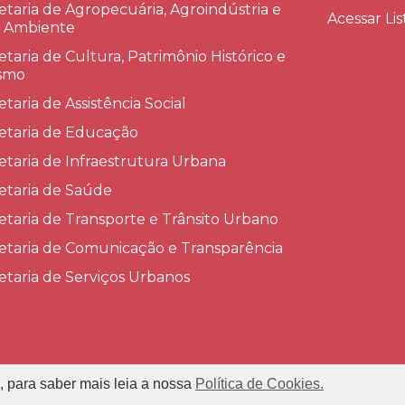
etaria de Agropecuária, Agroindústria e
Acessar Lis
 Ambiente
etaria de Cultura, Patrimônio Histórico e
smo
etaria de Assistência Social
etaria de Educação
etaria de Infraestrutura Urbana
etaria de Saúde
etaria de Transporte e Trânsito Urbano
etaria de Comunicação e Transparência
etaria de Serviços Urbanos
, para saber mais leia a nossa
Política de Cookies.
refeitura Municipal de Conceição das Alagoas