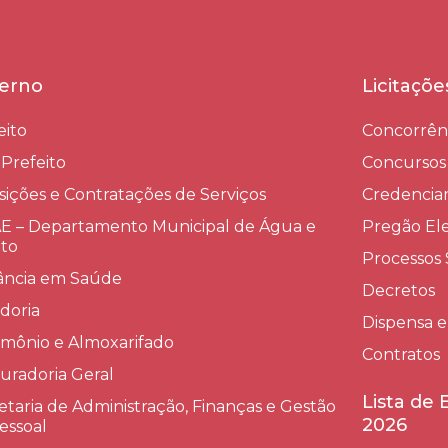
erno
Licitaçõ
eito
Concorrên
-Prefeito
Concursos
sições e Contratações de Serviços​
Credenci
 – Departamento Municipal de Água e
Pregão Ele
to
Processos 
lância em Saúde
Decretos
doria
Dispensa e
imônio e Almoxarifado
Contratos
uradoria Geral
Lista de
etaria de Administração, Finanças e Gestão
2026
essoal