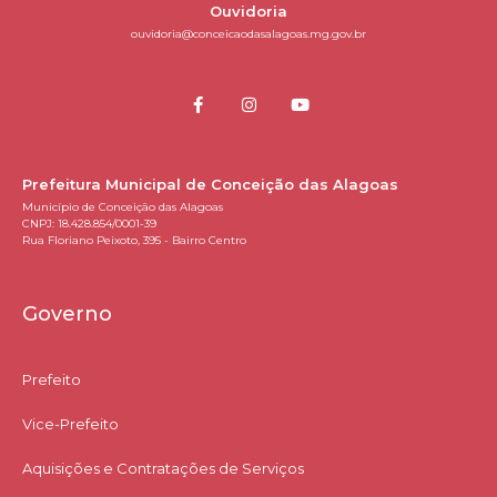
Ouvidoria
ouvidoria@conceicaodasalagoas.mg.gov.br
Prefeitura Municipal de Conceição das Alagoas
Município de Conceição das Alagoas
CNPJ: 18.428.854/0001-39
Rua Floriano Peixoto, 395 - Bairro Centro
Governo
Prefeito
Vice-Prefeito
Aquisições e Contratações de Serviços​