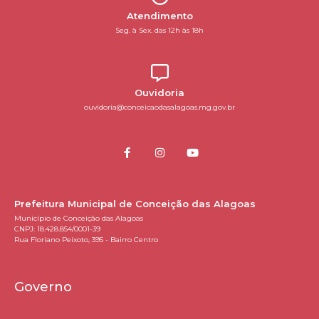
Atendimento
Seg. à Sex. das 12h às 18h
Ouvidoria
ouvidoria@conceicaodasalagoas.mg.gov.br
Prefeitura Municipal de Conceição das Alagoas
Município de Conceição das Alagoas
CNPJ: 18.428.854/0001-39
Rua Floriano Peixoto, 395 - Bairro Centro
Governo