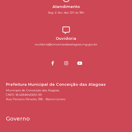
Atendimento
Seg. à Sex. das 12h às 18h
Ouvidoria
ouvidoria@conceicaodasalagoas.mg.gov.br
Prefeitura Municipal de Conceição das Alagoas
Município de Conceição das Alagoas
CNPJ: 18.428.854/0001-39
Rua Floriano Peixoto, 395 - Bairro Centro
Governo