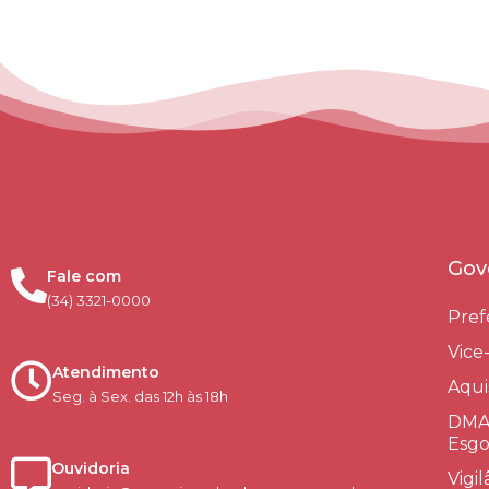
Gov
Fale com
(34) 3321-0000
Pref
Vice
Atendimento
Aqui
Seg. à Sex. das 12h às 18h
DMAE
Esgo
Ouvidoria
Vigi