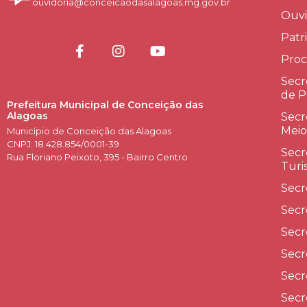
ouvidoria@conceicaodasalagoas.mg.gov.br
Ouvi
Patr
Proc
Secr
de P
Prefeitura Municipal de Conceição das
Alagoas
Secr
Meio
Município de Conceição das Alagoas
CNPJ: 18.428.854/0001-39
Secr
Rua Floriano Peixoto, 395 - Bairro Centro
Turi
Secr
Secr
Secr
Secr
Secr
Secr