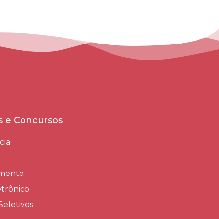
es e Concursos
cia
amento
trônico
Seletivos