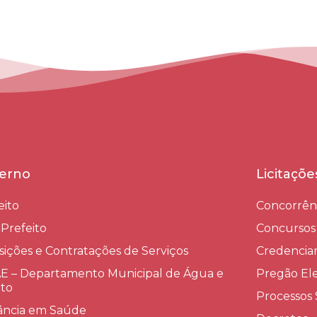
erno
Licitaçõ
eito
Concorrên
-Prefeito
Concursos
sições e Contratações de Serviços​
Credenci
 – Departamento Municipal de Água e
Pregão Ele
to
Processos 
lância em Saúde