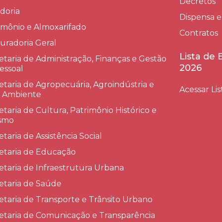
Decretos
doria
Dispensa e
imônio e Almoxarifado
Contratos
uradoria Geral
Lista de
etaria de Administração, Finanças e Gestão
2026
essoal
etaria de Agropecuária, Agroindústria e
Acessar Lis
 Ambiente
etaria de Cultura, Patrimônio Histórico e
smo
etaria de Assistência Social
etaria de Educação
etaria de Infraestrutura Urbana
etaria de Saúde
etaria de Transporte e Trânsito Urbano
etaria de Comunicação e Transparência