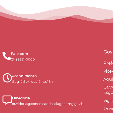
Gov
Fale com
(34) 3321-0000
Pref
Vice
Atendimento
Aqui
Seg. à Sex. das 12h às 18h
DMAE
Esgo
Ouvidoria
Vigi
ouvidoria@conceicaodasalagoas.mg.gov.br
Ouvi