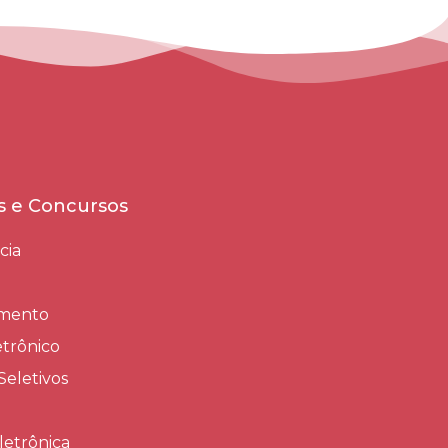
es e Concursos
cia
amento
trônico
Seletivos
letrônica