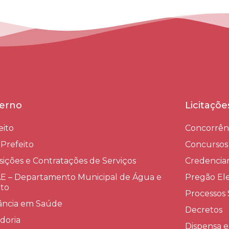
erno
Licitaçõ
eito
Concorrên
-Prefeito
Concursos
sições e Contratações de Serviços​
Credenci
 – Departamento Municipal de Água e
Pregão Ele
to
Processos 
lância em Saúde
Decretos
doria
Dispensa e