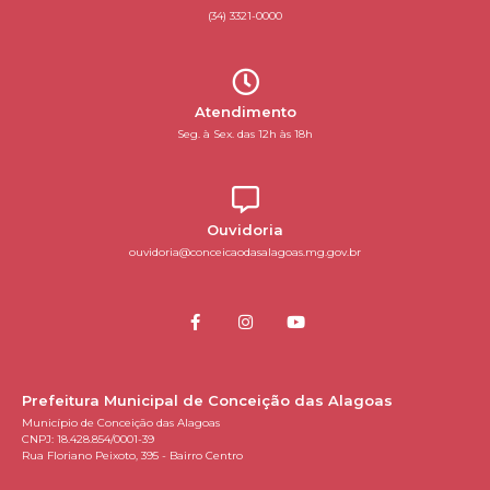
(34) 3321-0000
Atendimento
Seg. à Sex. das 12h às 18h
Ouvidoria
ouvidoria@conceicaodasalagoas.mg.gov.br
Prefeitura Municipal de Conceição das Alagoas
Município de Conceição das Alagoas
CNPJ: 18.428.854/0001-39
Rua Floriano Peixoto, 395 - Bairro Centro