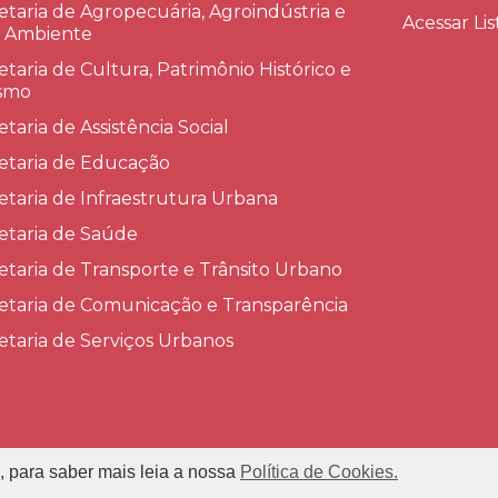
etaria de Agropecuária, Agroindústria e
Acessar Lis
 Ambiente
etaria de Cultura, Patrimônio Histórico e
smo
etaria de Assistência Social
etaria de Educação
etaria de Infraestrutura Urbana
etaria de Saúde
etaria de Transporte e Trânsito Urbano
etaria de Comunicação e Transparência
etaria de Serviços Urbanos
, para saber mais leia a nossa
Política de Cookies.
refeitura Municipal de Conceição das Alagoas