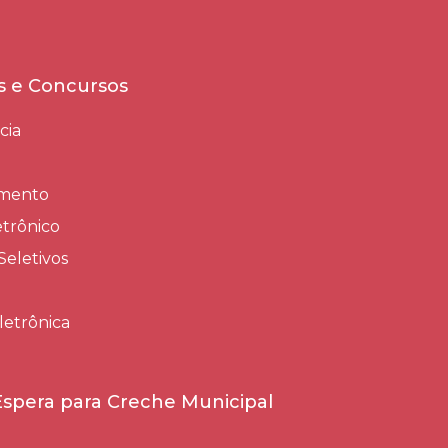
es e Concursos
cia
amento
trônico
Seletivos
letrônica
 Espera para Creche Municipal