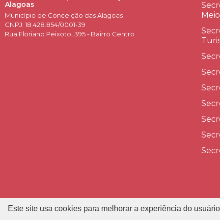
Alagoas
Secr
Meio
Município de Conceição das Alagoas
CNPJ: 18.428.854/0001-39
Secr
Rua Floriano Peixoto, 395 - Bairro Centro
Turi
Secr
Secr
Secr
Secr
Secr
Secr
Secr
Este site usa cookies para melhorar a experiência do usuário
P