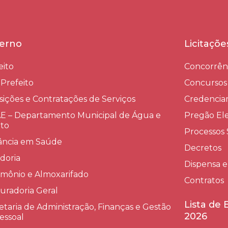
erno
Licitaçõ
eito
Concorrên
-Prefeito
Concursos
sições e Contratações de Serviços​
Credenci
 – Departamento Municipal de Água e
Pregão Ele
to
Processos 
lância em Saúde
Decretos
doria
Dispensa e
imônio e Almoxarifado
Contratos
uradoria Geral
Lista de
etaria de Administração, Finanças e Gestão
2026
essoal