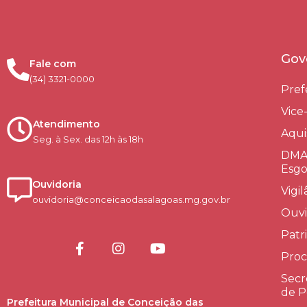
Gov
Fale com
(34) 3321-0000
Pref
Vice
Atendimento
Aqui
Seg. à Sex. das 12h às 18h
DMAE
Esgo
Ouvidoria
Vigi
ouvidoria@conceicaodasalagoas.mg.gov.br
Ouvi
Patr
Proc
Secr
de P
Prefeitura Municipal de Conceição das