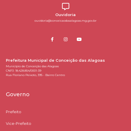
Ouvidoria
ouvidoria@conceicaodasalagoas.mg.gov.br
Prefeitura Municipal de Conceição das Alagoas
Município de Conceição das Alagoas
CNPJ: 18.428.854/0001-39
Rua Floriano Peixoto, 395 - Bairro Centro
Governo
Prefeito
Vice-Prefeito