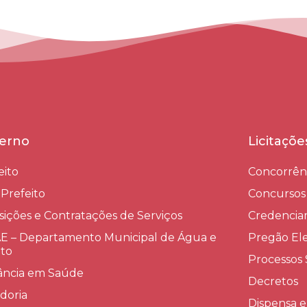
erno
Licitaçõ
eito
Concorrên
-Prefeito
Concursos
sições e Contratações de Serviços​
Credenci
 – Departamento Municipal de Água e
Pregão Ele
to
Processos 
lância em Saúde
Decretos
doria
Dispensa e