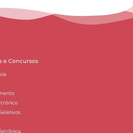
es e Concursos
cia
amento
trônico
Seletivos
letrônica