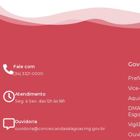
Gov
Fale com
(34) 3321-0000
Pref
Vice
Atendimento
Aqui
Seg. à Sex. das 12h às 18h
DMAE
Esgo
Ouvidoria
Vigi
ouvidoria@conceicaodasalagoas.mg.gov.br
Ouvi