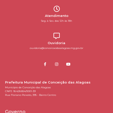
Atendimento
Seg. à Sex. das 12h às 18h
Ouvidoria
ouvidoria@conceicaodasalagoas.mg.gov.br
Prefeitura Municipal de Conceição das Alagoas
Município de Conceição das Alagoas
CNPJ: 18.428.854/0001-39
Rua Floriano Peixoto, 395 - Bairro Centro
Governo