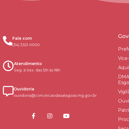
Gov
Fale com
(34) 3321-0000
Pref
Vice
Atendimento
Aqui
Seg. à Sex. das 12h às 18h
DMAE
Esgo
Ouvidoria
Vigi
ouvidoria@conceicaodasalagoas.mg.gov.br
Ouvi
Patr
Proc
Secr