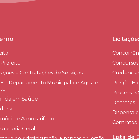
erno
Licitaçõ
eito
Concorrên
-Prefeito
Concursos
sições e Contratações de Serviços​
Credenci
 – Departamento Municipal de Água e
Pregão Ele
to
Processos 
lância em Saúde
Decretos
doria
Dispensa e
imônio e Almoxarifado
Contratos
uradoria Geral
Lista de
etaria de Administração, Finanças e Gestão