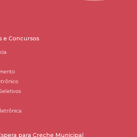
es e Concursos
cia
amento
trônico
Seletivos
letrônica
 Espera para Creche Municipal