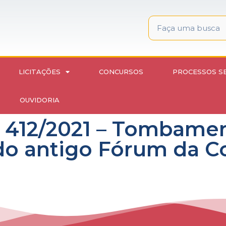
LICITAÇÕES
CONCURSOS
PROCESSOS S
OUVIDORIA
º 412/2021 – Tombame
 do antigo Fórum da 