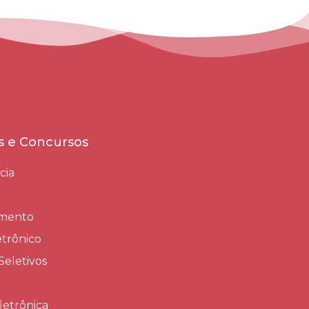
es e Concursos
cia
amento
trônico
Seletivos
letrônica