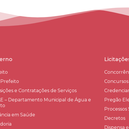
erno
Licitaçõ
eito
Concorrên
-Prefeito
Concursos
sições e Contratações de Serviços​
Credenci
 – Departamento Municipal de Água e
Pregão Ele
to
Processos 
lância em Saúde
Decretos
doria
Dispensa e