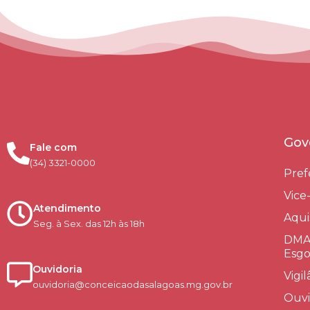
Gov
Fale com
(34) 3321-0000
Pref
Vice
Atendimento
Aqui
Seg. à Sex. das 12h às 18h
DMAE
Esgo
Ouvidoria
Vigi
ouvidoria@conceicaodasalagoas.mg.gov.br
Ouvi