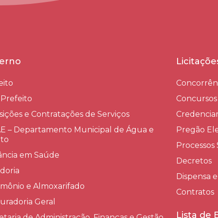
erno
Licitaçõ
eito
Concorrên
-Prefeito
Concursos
sições e Contratações de Serviços​
Credenci
 – Departamento Municipal de Água e
Pregão Ele
to
Processos 
lância em Saúde
Decretos
doria
Dispensa e
imônio e Almoxarifado
Contratos
uradoria Geral
Lista de
etaria de Administração, Finanças e Gestão