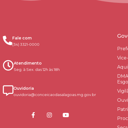
Gov
Fale com
(34) 3321-0000
Pref
Vice
Atendimento
Aqui
Seg. à Sex. das 12h às 18h
DMAE
Esgo
Ouvidoria
Vigi
ouvidoria@conceicaodasalagoas.mg.gov.br
Ouvi
Patr
Proc
Secr