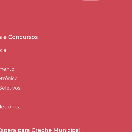
es e Concursos
cia
amento
trônico
Seletivos
letrônica
 Espera para Creche Municipal