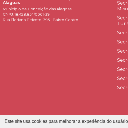
Alagoas
Secr
Meio
Município de Conceição das Alagoas
CNPJ: 18.428.854/0001-39
Secr
Rua Floriano Peixoto, 395 - Bairro Centro
Turi
Secr
Secr
Secr
Secr
Secr
Secr
Secr
Este site usa cookies para melhorar a experiência do usuário
P