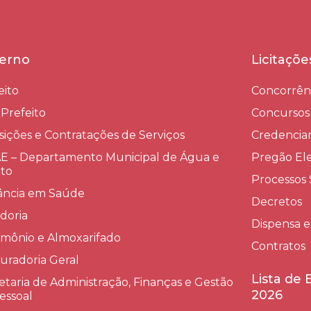
erno
Licitaçõ
eito
Concorrên
-Prefeito
Concursos
sições e Contratações de Serviços​
Credenci
 – Departamento Municipal de Água e
Pregão Ele
to
Processos 
lância em Saúde
Decretos
doria
Dispensa e
imônio e Almoxarifado
Contratos
uradoria Geral
Lista de
etaria de Administração, Finanças e Gestão
2026
essoal