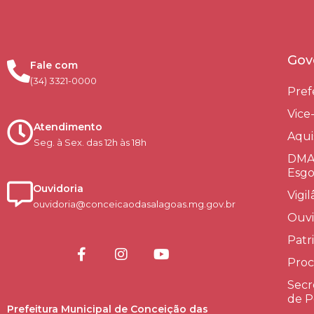
Gov
Fale com
(34) 3321-0000
Pref
Vice
Atendimento
Aqui
Seg. à Sex. das 12h às 18h
DMAE
Esgo
Ouvidoria
Vigi
ouvidoria@conceicaodasalagoas.mg.gov.br
Ouvi
Patr
Proc
Secr
de P
Prefeitura Municipal de Conceição das