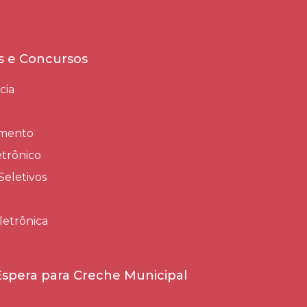
es e Concursos
cia
amento
trônico
Seletivos
letrônica
 Espera para Creche Municipal