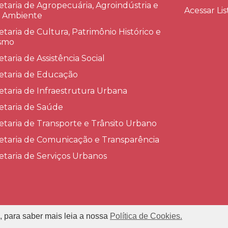
etaria de Agropecuária, Agroindústria e
Acessar Lis
 Ambiente
etaria de Cultura, Patrimônio Histórico e
smo
etaria de Assistência Social
etaria de Educação
etaria de Infraestrutura Urbana
etaria de Saúde
etaria de Transporte e Trânsito Urbano
etaria de Comunicação e Transparência
etaria de Serviços Urbanos
, para saber mais leia a nossa
Política de Cookies.
refeitura Municipal de Conceição das Alagoas